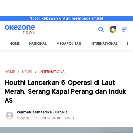
Scroll kebawah untuk membaca artikel
HOME
NASIONAL
MEGAPOLITAN
INTERNATIONAL
NU
HOME
NEWS
INTERNATIONAL
Houthi Lancarkan 6 Operasi di Laut
Merah, Serang Kapal Perang dan Induk
AS
Rahman Asmardika
,
Jurnalis
Minggu, 02 Juni 2024 |16:16 WIB