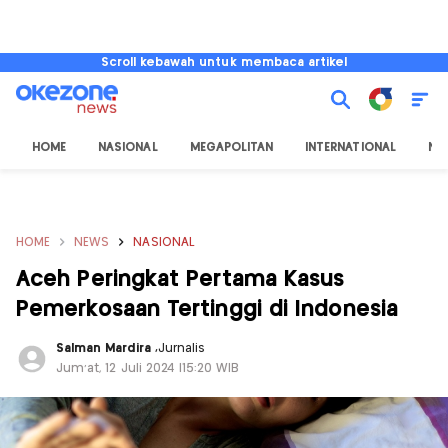
Scroll kebawah untuk membaca artikel
HOME
NASIONAL
MEGAPOLITAN
INTERNATIONAL
NU
HOME
NEWS
NASIONAL
Aceh Peringkat Pertama Kasus
Pemerkosaan Tertinggi di Indonesia
Salman Mardira
,
Jurnalis
Jum'at, 12 Juli 2024 |15:20 WIB