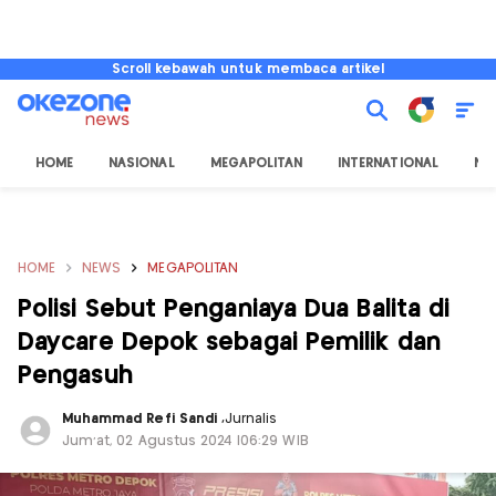
Scroll kebawah untuk membaca artikel
HOME
NASIONAL
MEGAPOLITAN
INTERNATIONAL
NU
HOME
NEWS
MEGAPOLITAN
Polisi Sebut Penganiaya Dua Balita di
Daycare Depok sebagai Pemilik dan
Pengasuh
Muhammad Refi Sandi
,
Jurnalis
Jum'at, 02 Agustus 2024 |06:29 WIB