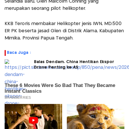
Selandia Baru, Glen Malcolm Conning yang
merupakan seorang pilot helikopter.
KKB Teroris membakar Helikopter jenis IWN, MD.500
ER PK beserta jasad Glen di Distrik Alama, Kabupaten
Mimika, Provinsi Papua Tengah.
Baca Juga :
Balas Dendam, China Hentikan Ekspor
Drone Penting ke AS