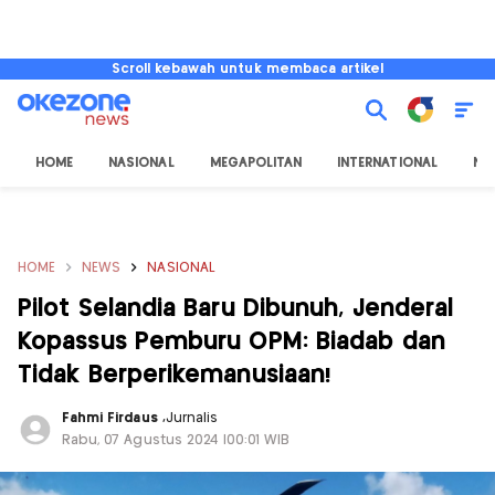
Scroll kebawah untuk membaca artikel
HOME
NASIONAL
MEGAPOLITAN
INTERNATIONAL
NU
HOME
NEWS
NASIONAL
Pilot Selandia Baru Dibunuh, Jenderal
Kopassus Pemburu OPM: Biadab dan
Tidak Berperikemanusiaan!
Fahmi Firdaus
,
Jurnalis
Rabu, 07 Agustus 2024 |00:01 WIB