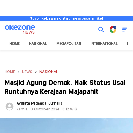
Scroll kebawah untuk membaca artikel
HOME
NASIONAL
MEGAPOLITAN
INTERNATIONAL
NU
HOME
NEWS
NASIONAL
Masjid Agung Demak, Naik Status Usai
Runtuhnya Kerajaan Majapahit
Avirista Midaada
,
Jurnalis
Kamis, 10 Oktober 2024 |12:12 WIB