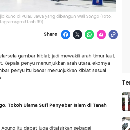
id kuno di Pulau Jawa yang dibangun Wali Songo (Foto:
stagram/@miftaah.99)
Share
a-sela gambar kiblat; jadi mewakili arah timur laut,
ut. Kepala penyu menunjukkan arah utara; ekornya
mbar penyu itu benar menunjukkan kiblat sesuai
.
Te
go, Tokoh Ulama Sufi Penyebar Islam di Tanah
gung itu dapat juga ditafsirkan sebagai