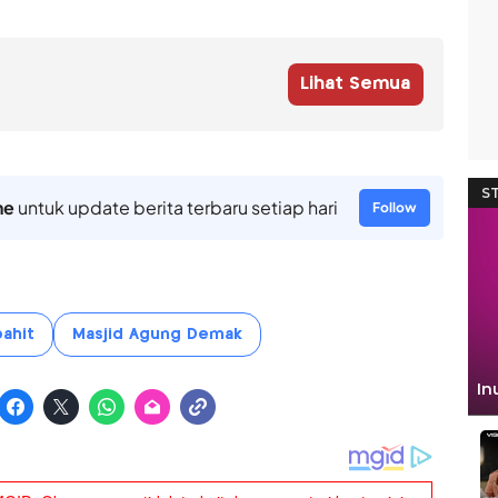
Lihat Semua
ne
untuk update berita terbaru setiap hari
Follow
pahit
Masjid Agung Demak