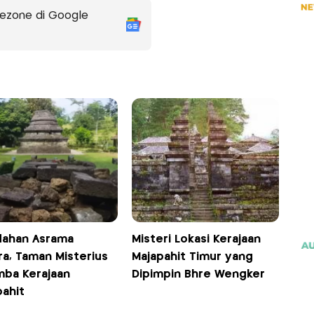
ezone di Google
dahan Asrama
Misteri Lokasi Kerajaan
ra, Taman Misterius
Majapahit Timur yang
mba Kerajaan
Dipimpin Bhre Wengker
pahit