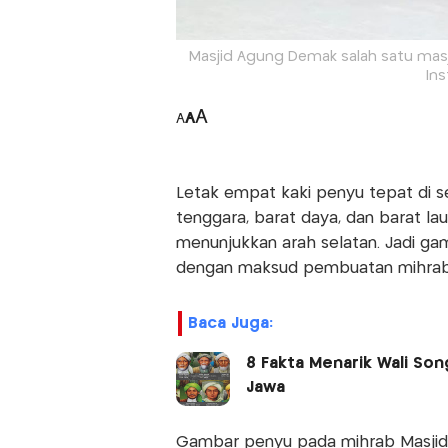
Masjid Agung Demak salah satu masj
In
A
A
A
Letak empat kaki penyu tepat di sel
tenggara, barat daya, dan barat la
menunjukkan arah selatan. Jadi ga
dengan maksud pembuatan mihrab
Baca Juga:
8 Fakta Menarik Wali Son
Jawa
Gambar penyu pada mihrab Masjid A