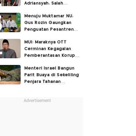
Adriansyah, Salah
Satunya Don Ritto
Menuju Muktamar NU,
Gus Rozin Gaungkan
Penguatan Pesantren
dan Ukhuwah Nahdliyah
MUI: Maraknya OTT
Cerminan Kegagalan
Pemberantasan Korupsi
Beri Efek Jera!
Menteri Israel Bangun
Parit Buaya di Sekeliling
Penjara Tahanan
Palestina
Advertisement