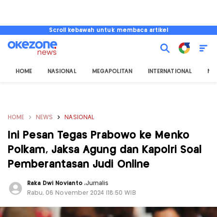
Scroll kebawah untuk membaca artikel
HOME
NASIONAL
MEGAPOLITAN
INTERNATIONAL
NU
HOME
NEWS
NASIONAL
Ini Pesan Tegas Prabowo ke Menko
Polkam, Jaksa Agung dan Kapolri Soal
Pemberantasan Judi Online
Raka Dwi Novianto
,
Jurnalis
Rabu, 06 November 2024 |18:50 WIB