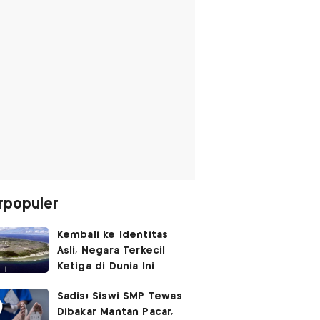
rpopuler
Kembali ke Identitas
Asli, Negara Terkecil
Ketiga di Dunia Ini
Umumkan Perubahan
Sadis! Siswi SMP Tewas
Nama
Dibakar Mantan Pacar,