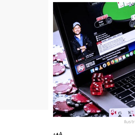
Ilustr
A
A