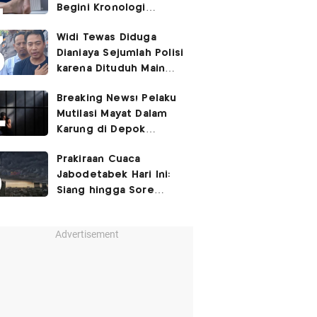
Begini Kronologi
Lengkapnya
Widi Tewas Diduga
Dianiaya Sejumlah Polisi
karena Dituduh Main
Judol
Breaking News! Pelaku
Mutilasi Mayat Dalam
Karung di Depok
Ditangkap
Prakiraan Cuaca
Jabodetabek Hari Ini:
Siang hingga Sore
Berpotensi Hujan
Advertisement