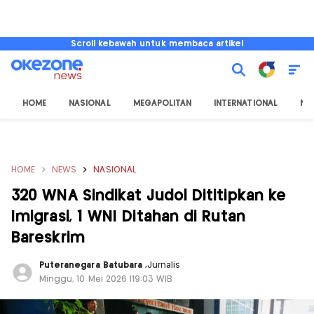
Scroll kebawah untuk membaca artikel
HOME
NASIONAL
MEGAPOLITAN
INTERNATIONAL
NU
HOME
NEWS
NASIONAL
320 WNA Sindikat Judol Dititipkan ke
Imigrasi, 1 WNI Ditahan di Rutan
Bareskrim
Puteranegara Batubara
,
Jurnalis
Minggu, 10 Mei 2026 |19:03 WIB