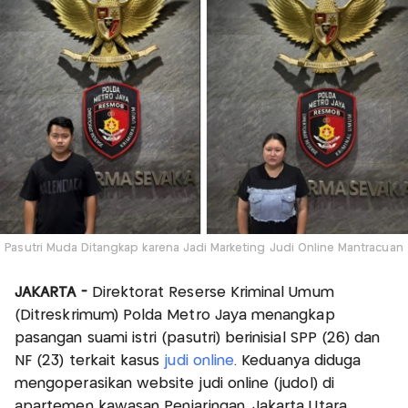
Pasutri Muda Ditangkap karena Jadi Marketing Judi Online Mantracuan
JAKARTA -
Direktorat Reserse Kriminal Umum
(Ditreskrimum) Polda Metro Jaya menangkap
pasangan suami istri (pasutri) berinisial SPP (26) dan
NF (23) terkait kasus
judi online
. Keduanya diduga
mengoperasikan website judi online (judol) di
apartemen kawasan Penjaringan, Jakarta Utara.