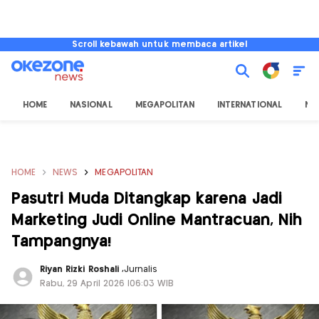
Scroll kebawah untuk membaca artikel
HOME
NASIONAL
MEGAPOLITAN
INTERNATIONAL
NU
HOME
NEWS
MEGAPOLITAN
Pasutri Muda Ditangkap karena Jadi
Marketing Judi Online Mantracuan, Nih
Tampangnya!
Riyan Rizki Roshali
,
Jurnalis
Rabu, 29 April 2026 |06:03 WIB