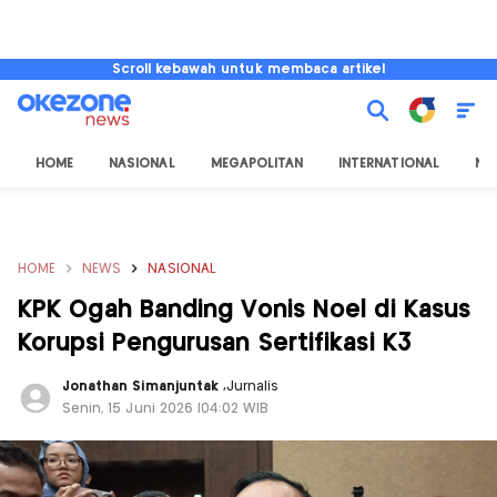
Scroll kebawah untuk membaca artikel
HOME
NASIONAL
MEGAPOLITAN
INTERNATIONAL
NU
HOME
NEWS
NASIONAL
KPK Ogah Banding Vonis Noel di Kasus
Korupsi Pengurusan Sertifikasi K3
Jonathan Simanjuntak
,
Jurnalis
Senin, 15 Juni 2026 |04:02 WIB