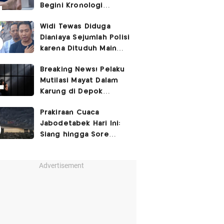
Begini Kronologi
Lengkapnya
Widi Tewas Diduga
Dianiaya Sejumlah Polisi
karena Dituduh Main
Judol
Breaking News! Pelaku
Mutilasi Mayat Dalam
Karung di Depok
Ditangkap
Prakiraan Cuaca
Jabodetabek Hari Ini:
Siang hingga Sore
Berpotensi Hujan
Advertisement