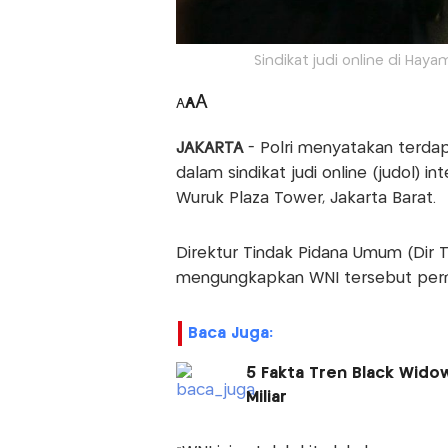
Sindikat judi online di Hay
A
A
A
JAKARTA
- Polri menyatakan terdap
dalam sindikat judi online (judol) 
Wuruk Plaza Tower, Jakarta Barat.
Direktur Tindak Pidana Umum (Dir Ti
mengungkapkan WNI tersebut pern
Baca Juga:
5 Fakta Tren Black Widow
Miliar