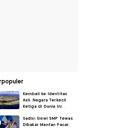
rpopuler
Kembali ke Identitas
Asli, Negara Terkecil
Ketiga di Dunia Ini
Umumkan Perubahan
Sadis! Siswi SMP Tewas
Nama
Dibakar Mantan Pacar,