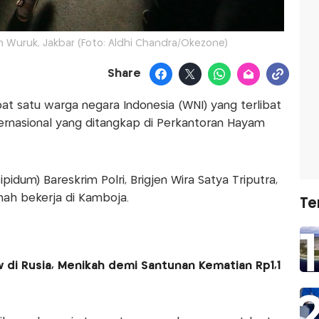
am Wuruk, Jakbar (Foto: Aldhi Chandra/Okezone)
Share
at satu warga negara Indonesia (WNI) yang terlibat
internasional yang ditangkap di Perkantoran Hayam
pidum) Bareskrim Polri, Brigjen Wira Satya Triputra,
ah bekerja di Kamboja.
Te
 di Rusia, Menikah demi Santunan Kematian Rp1,1