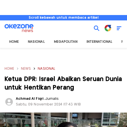
Scroll kebawah untuk membaca artikel
HOME
NASIONAL
MEGAPOLITAN
INTERNATIONAL
NU
HOME
NEWS
NASIONAL
Ketua DPR: Israel Abaikan Seruan Dunia
untuk Hentikan Perang
Achmad Al Fiqri
,
Jurnalis
Sabtu, 09 November 2024 |17:43 WIB