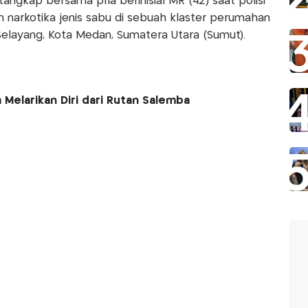
angkap bersama pria berinisial MR (42) saat polisi
arkotika jenis sabu di sebuah klaster perumahan
 Selayang, Kota Medan, Sumatera Utara (Sumut).
Melarikan Diri dari Rutan Salemba