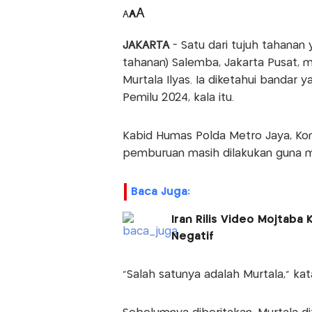
A
A
A
JAKARTA
- Satu dari tujuh tahana
tahanan) Salemba, Jakarta Pusat, 
Murtala Ilyas. Ia diketahui band
Pemilu 2024, kala itu.
Kabid Humas Polda Metro Jaya, Ko
pemburuan masih dilakukan guna m
Baca Juga:
Iran Rilis Video Mojtaba
Negatif
"Salah satunya adalah Murtala," kat