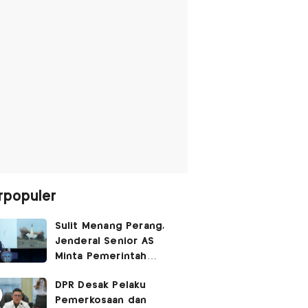
rpopuler
Sulit Menang Perang,
Jenderal Senior AS
Minta Pemerintah
Trump Cari Jalan Damai
DPR Desak Pelaku
Lawan Iran
Pemerkosaan dan