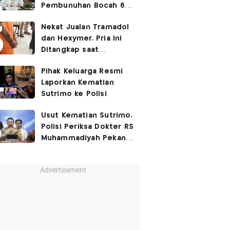
Pembunuhan Bocah 6
Tahun di Tapsel
Nekat Jualan Tramadol
Dihukum Seumur Hidup
dan Hexymer, Pria Ini
Ditangkap saat
Transaksi di Parkiran
Pihak Keluarga Resmi
Laporkan Kematian
Sutrimo ke Polisi
Usut Kematian Sutrimo,
Polisi Periksa Dokter RS
Muhammadiyah Pekan
Depan
Advertisement