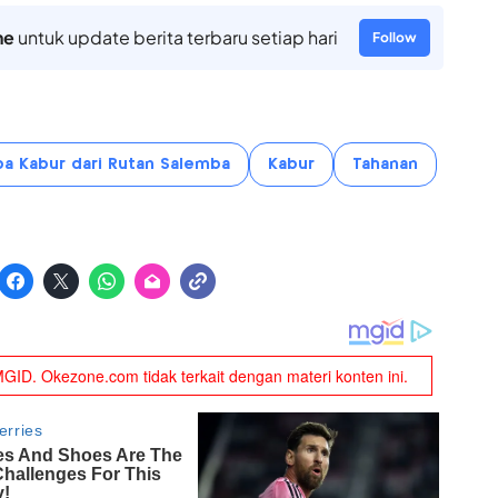
ne
untuk update berita terbaru setiap hari
Follow
a Kabur dari Rutan Salemba
Kabur
Tahanan