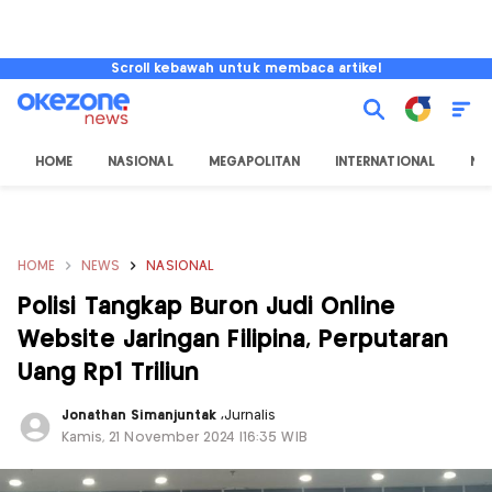
Scroll kebawah untuk membaca artikel
HOME
NASIONAL
MEGAPOLITAN
INTERNATIONAL
NU
HOME
NEWS
NASIONAL
Polisi Tangkap Buron Judi Online
Website Jaringan Filipina, Perputaran
Uang Rp1 Triliun
Jonathan Simanjuntak
,
Jurnalis
Kamis, 21 November 2024 |16:35 WIB