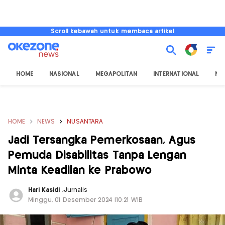
Scroll kebawah untuk membaca artikel
HOME
NASIONAL
MEGAPOLITAN
INTERNATIONAL
NU
HOME
NEWS
NUSANTARA
Jadi Tersangka Pemerkosaan, Agus
Pemuda Disabilitas Tanpa Lengan
Minta Keadilan ke Prabowo
Hari Kasidi
,
Jurnalis
Minggu, 01 Desember 2024 |10:21 WIB