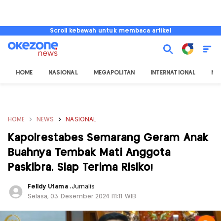
Scroll kebawah untuk membaca artikel
HOME
NASIONAL
MEGAPOLITAN
INTERNATIONAL
NU
HOME
NEWS
NASIONAL
Kapolrestabes Semarang Geram Anak
Buahnya Tembak Mati Anggota
Paskibra, Siap Terima Risiko!
Felldy Utama
,
Jurnalis
Selasa, 03 Desember 2024 |11:11 WIB