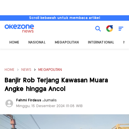
Scroll kebawah untuk membaca artikel
HOME
NASIONAL
MEGAPOLITAN
INTERNATIONAL
NU
HOME
NEWS
MEGAPOLITAN
Banjir Rob Terjang Kawasan Muara
Angke hingga Ancol
Fahmi Firdaus
,
Jurnalis
Minggu, 15 Desember 2024 |11:08 WIB