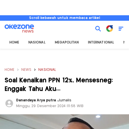
Scroll kebawah untuk membaca artikel
HOME
NASIONAL
MEGAPOLITAN
INTERNATIONAL
NU
HOME
NEWS
NASIONAL
Soal Kenaikan PPN 12%, Mensesneg:
Enggak Tahu Aku...
Danandaya Arya putra
,
Jurnalis
Minggu, 29 Desember 2024 |11:58 WIB