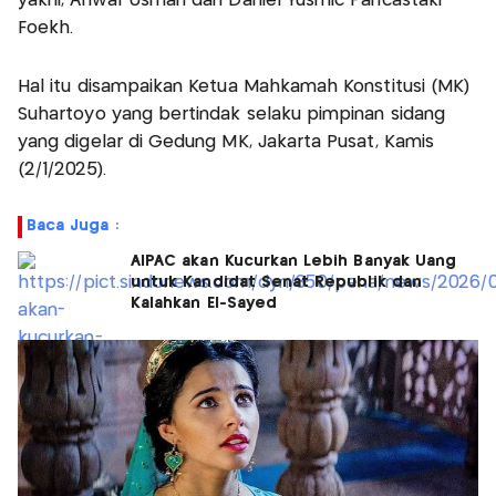
yakni, Anwar Usman dan Daniel Yusmic Pancastaki
Foekh.
Hal itu disampaikan Ketua Mahkamah Konstitusi (MK)
Suhartoyo yang bertindak selaku pimpinan sidang
yang digelar di Gedung MK, Jakarta Pusat, Kamis
(2/1/2025).
Baca Juga :
AIPAC akan Kucurkan Lebih Banyak Uang
untuk Kandidat Senat Republik dan
Kalahkan El-Sayed