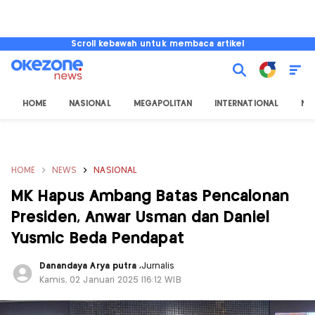
Scroll kebawah untuk membaca artikel
HOME
NASIONAL
MEGAPOLITAN
INTERNATIONAL
NU
HOME
NEWS
NASIONAL
MK Hapus Ambang Batas Pencalonan
Presiden, Anwar Usman dan Daniel
Yusmic Beda Pendapat
Danandaya Arya putra
,
Jurnalis
Kamis, 02 Januari 2025 |16:12 WIB