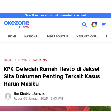
Scroll kebawah untuk membaca artikel
HOME
NASIONAL
MEGAPOLITAN
INTERNATIONAL
NU
HOME
NEWS
NASIONAL
KPK Geledah Rumah Hasto di Jaksel,
Sita Dokumen Penting Terkait Kasus
Harun Masiku
Nur Khabibi
,
Jurnalis
Rabu, 08 Januari 2025 |12:43 WIB