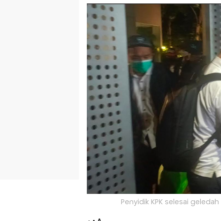
Penyidik KPK selesai geledah