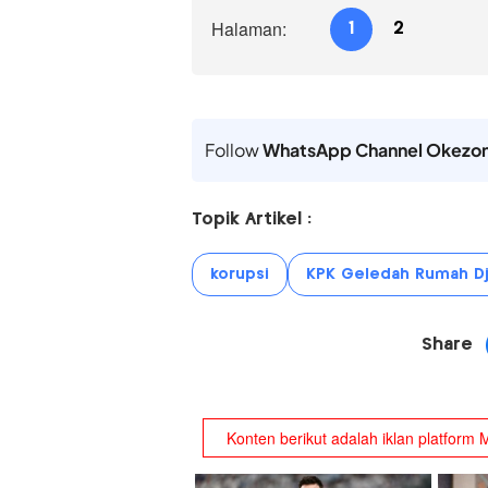
Halaman:
1
2
Follow
WhatsApp Channel Okezo
Topik Artikel :
korupsi
KPK Geledah Rumah Dj
Share