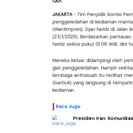
A
A
A
JAKARTA
- Tim Penyidik Komisi Pe
penggeledahan di kediaman manta
(Wantimpres), Djan Faridz di Jalan
(23/1/2025). Berdasarkan pantauan,
Faridz sekira pukul 01.06 WIB, dini ha
Mereka keluar didampingi oleh pet
giat penggeledahan. Hampir sekita
lembaga antirasuah itu terlihat m
(barbuk) yang langsung di tempatk
kediaman.
Baca Juga:
Presiden Iran: Komunika