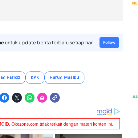
ne
untuk update berita terbaru setiap hari
Follow
an Faridz
KPK
Harun Masiku