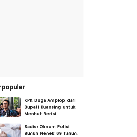
rpopuler
KPK Duga Amplop dari
Bupati Kuansing untuk
Menhut Berisi
SGD14.000,
Sadis! Oknum Polisi
Pengembaliannya
Bunuh Nenek 69 Tahun,
Belum Utuh