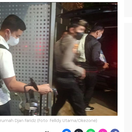
 rumah Djan Faridz (Foto: Felldy Utama/Okezone)