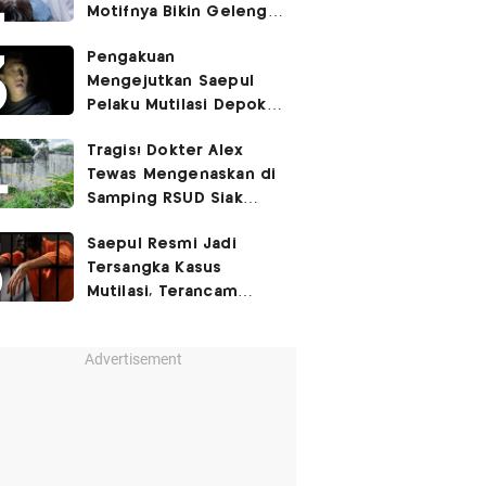
Motifnya Bikin Geleng
Kepala
Pengakuan
Mengejutkan Saepul
Pelaku Mutilasi Depok:
Murka Digerayangi
Tragis! Dokter Alex
Korban di Kontrakan
Tewas Mengenaskan di
Samping RSUD Siak
Akibat Suntikan
Saepul Resmi Jadi
Rocuronium
Tersangka Kasus
Mutilasi, Terancam
Penjara Seumur Hidup!
Advertisement