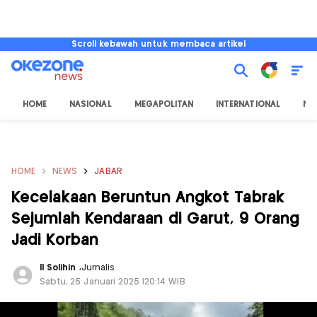
Scroll kebawah untuk membaca artikel
HOME
NASIONAL
MEGAPOLITAN
INTERNATIONAL
NU
HOME
NEWS
JABAR
Kecelakaan Beruntun Angkot Tabrak
Sejumlah Kendaraan di Garut, 9 Orang
Jadi Korban
II Solihin
,
Jurnalis
Sabtu, 25 Januari 2025 |20:14 WIB