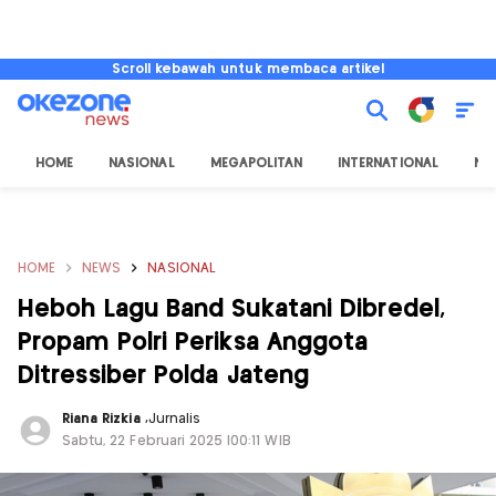
Scroll kebawah untuk membaca artikel
HOME
NASIONAL
MEGAPOLITAN
INTERNATIONAL
NU
HOME
NEWS
NASIONAL
Heboh Lagu Band Sukatani Dibredel,
Propam Polri Periksa Anggota
Ditressiber Polda Jateng
Riana Rizkia
,
Jurnalis
Sabtu, 22 Februari 2025 |00:11 WIB