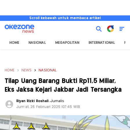
Scroll kebawah untuk membaca artikel
HOME
NASIONAL
MEGAPOLITAN
INTERNATIONAL
NU
HOME
NEWS
NASIONAL
Tilap Uang Barang Bukti Rp11,5 Miliar,
Eks Jaksa Kejari Jakbar Jadi Tersangka
Riyan Rizki Roshali
,
Jurnalis
Jum'at, 28 Februari 2025 |07:45 WIB