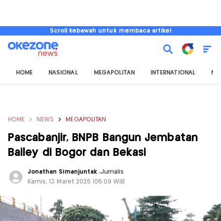
Scroll kebawah untuk membaca artikel
HOME
NASIONAL
MEGAPOLITAN
INTERNATIONAL
NU
HOME
NEWS
MEGAPOLITAN
Pascabanjir, BNPB Bangun Jembatan
Bailey di Bogor dan Bekasi
Jonathan Simanjuntak
,
Jurnalis
Kamis, 13 Maret 2025 |06:09 WIB