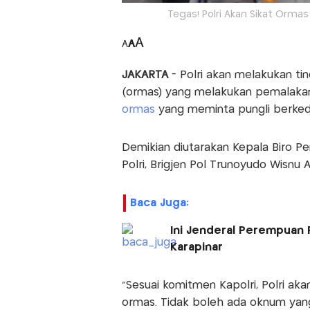
Tegas! Polri Akan Sikat Orma
A
A
A
JAKARTA
- Polri akan melakukan t
(ormas) yang melakukan pemalakan
ormas
yang meminta pungli berked
Demikian diutarakan Kepala Biro P
Polri, Brigjen Pol Trunoyudo Wisnu A
Baca Juga:
Ini Jenderal Perempuan 
Karapinar
"Sesuai komitmen Kapolri, Polri a
ormas. Tidak boleh ada oknum ya