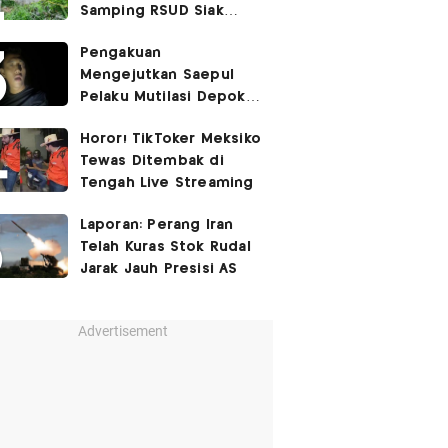
Samping RSUD Siak
Akibat Suntikan
Pengakuan
Rocuronium
Mengejutkan Saepul
Pelaku Mutilasi Depok:
Murka Digerayangi
Horor! TikToker Meksiko
Korban di Kontrakan
Tewas Ditembak di
Tengah Live Streaming
Laporan: Perang Iran
Telah Kuras Stok Rudal
Jarak Jauh Presisi AS
Advertisement