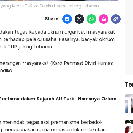
s yang Minta THR ke Pelaku Usaha Jelang Lebaran
Share
indakan tegas kepada oknum organisasi masyarakat
 terhadap pelaku usaha. Pasalnya, banyak oknum
ok THR jelang Lebaran.
enerangan Masyarakat (Karo Penmas) Divisi Humas
ndiko.
Te
Pertama dalam Sejarah AU Turki, Namanya Ozlem
kan menindak tegas aksi premanisme berkedok
ng menggunakan nama ormas untuk melakukan