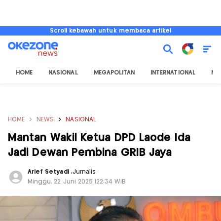
Scroll kebawah untuk membaca artikel
HOME
NASIONAL
MEGAPOLITAN
INTERNATIONAL
NU
HOME
NEWS
NASIONAL
Mantan Wakil Ketua DPD Laode Ida
Jadi Dewan Pembina GRIB Jaya
Arief Setyadi
,
Jurnalis
Minggu, 22 Juni 2025 |22:34 WIB