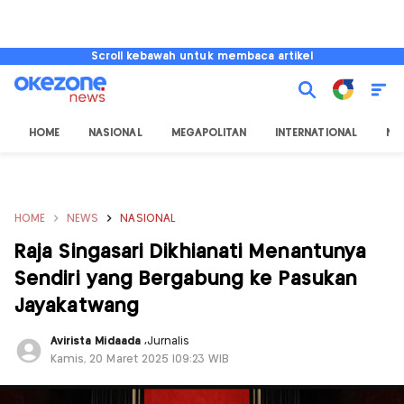
Scroll kebawah untuk membaca artikel
HOME
NASIONAL
MEGAPOLITAN
INTERNATIONAL
NU
HOME
NEWS
NASIONAL
Raja Singasari Dikhianati Menantunya
Sendiri yang Bergabung ke Pasukan
Jayakatwang
Avirista Midaada
,
Jurnalis
Kamis, 20 Maret 2025 |09:23 WIB