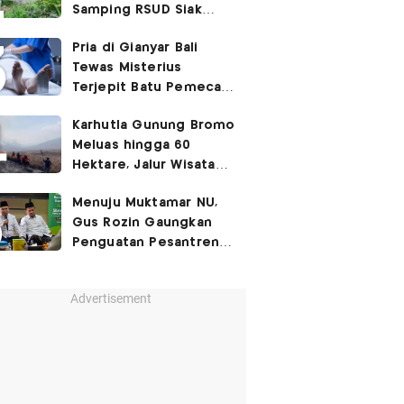
Samping RSUD Siak
Akibat Suntikan
Pria di Gianyar Bali
Rocuronium
Tewas Misterius
Terjepit Batu Pemecah
Ombak
Karhutla Gunung Bromo
Meluas hingga 60
Hektare, Jalur Wisata
Ditutup Sementara!
Menuju Muktamar NU,
Gus Rozin Gaungkan
Penguatan Pesantren
dan Ukhuwah Nahdliyah
Advertisement