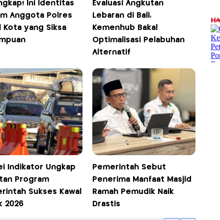
gkap! Ini Identitas
Evaluasi Angkutan
m Anggota Polres
Lebaran di Bali,
 Kota yang Siksa
Kemenhub Bakal
mpuan
Optimalisasi Pelabuhan
Alternatif
ei Indikator Ungkap
Pemerintah Sebut
tan Program
Penerima Manfaat Masjid
rintah Sukses Kawal
Ramah Pemudik Naik
k 2026
Drastis