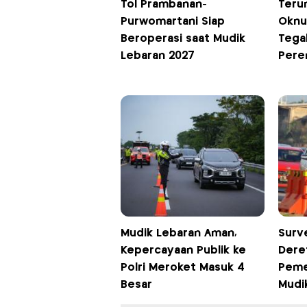
Tol Prambanan-
Terun
Purwomartani Siap
Oknu
Beroperasi saat Mudik
Tegal
Lebaran 2027
Pere
Mudik Lebaran Aman,
Surv
Kepercayaan Publik ke
Dere
Polri Meroket Masuk 4
Peme
Besar
Mudi