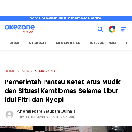
Scroll kebawah untuk membaca artikel
HOME
NASIONAL
MEGAPOLITAN
INTERNATIONAL
NU
HOME
NEWS
NASIONAL
Pemerintah Pantau Ketat Arus Mudik
dan Situasi Kamtibmas Selama Libur
Idul Fitri dan Nyepi
Puteranegara Batubara
,
Jurnalis
Jum'at, 04 April 2025 |08:53 WIB