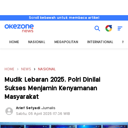
Scroll kebawah untuk membaca artikel
HOME
NASIONAL
MEGAPOLITAN
INTERNATIONAL
NU
HOME
NEWS
NASIONAL
Mudik Lebaran 2025, Polri Dinilai
Sukses Menjamin Kenyamanan
Masyarakat
Arief Setyadi
,
Jurnalis
Sabtu, 05 April 2025 |17:36 WIB