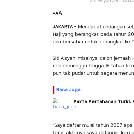
Siti Aisyah Jemaah La
A
A
A
JAKARTA
- Mendapat undangan sebag
Haji yang berangkat pada tahun 202
dan bersabar untuk berangkat ke T
Siti Aisyah, misalnya, calon jemaah
rela menunggu hingga 18 tahun lam
pun tak pudar untuk segera menuna
Baca Juga:
Pakta Pertahanan Turki, 
"Saya daftar mulai tahun 2007 apa
terus akhirnya saya datangin. Ini 