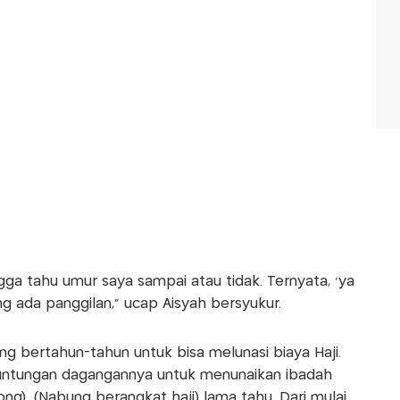
gga tahu umur saya sampai atau tidak. Ternyata, 'ya
ang ada panggilan," ucap Aisyah bersyukur.
g bertahun-tahun untuk bisa melunasi biaya Haji.
euntungan dagangannya untuk menunaikan ibadah
ong). (Nabung berangkat haji) lama tahu. Dari mulai