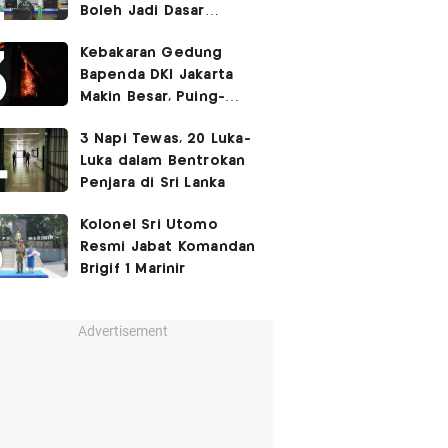
Boleh Jadi Dasar
Perbedaan Kualitas
Kebakaran Gedung
Layanan Kesehatan
Bapenda DKI Jakarta
Makin Besar, Puing-
Puing Berjatuhan
3 Napi Tewas, 20 Luka-
Luka dalam Bentrokan
Penjara di Sri Lanka
Kolonel Sri Utomo
Resmi Jabat Komandan
Brigif 1 Marinir
Advertisement