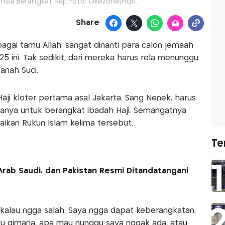
nsia Berangkat Haji. Foto: Okezone/Fiqri.
Share
ai tamu Allah, sangat dinanti para calon jemaah
5 ini. Tak sedikit, dari mereka harus rela menunggu
anah Suci.
 Haji kloter pertama asal Jakarta. Sang Nenek, harus
anya untuk berangkat ibadah Haji. Semangatnya
ikan Rukun Islam kelima tersebut.
Te
Arab Saudi, dan Pakistan Resmi Ditandatangani
 kalau ngga salah. Saya ngga dapat keberangkatan,
mau gimana, apa mau nunggu saya nggak ada, atau