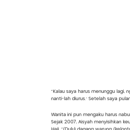
"Kalau saya harus menunggu lagi, n
nanti-lah diurus.' Setelah saya pul
Wanita ini pun mengaku harus nabun
Sejak 2007, Aisyah menyisihkan k
Haji. "(Dulu) dagang warung (kelont