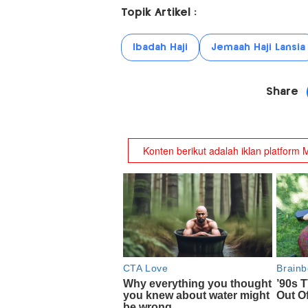
Topik Artikel :
Ibadah Haji
Jemaah Haji Lansia
Share