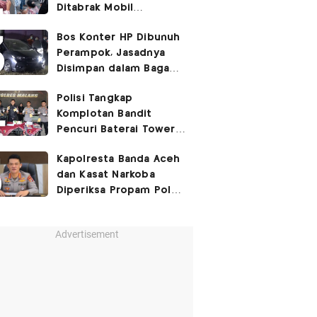
Ditabrak Mobil
Kapolsek
Bos Konter HP Dibunuh
Perampok, Jasadnya
Disimpan dalam Bagasi
Honda Jazz
Polisi Tangkap
Komplotan Bandit
Pencuri Baterai Tower,
Kerugian Capai Rp432
Kapolresta Banda Aceh
Juta
dan Kasat Narkoba
Diperiksa Propam Polri,
Ada Apa?
Advertisement