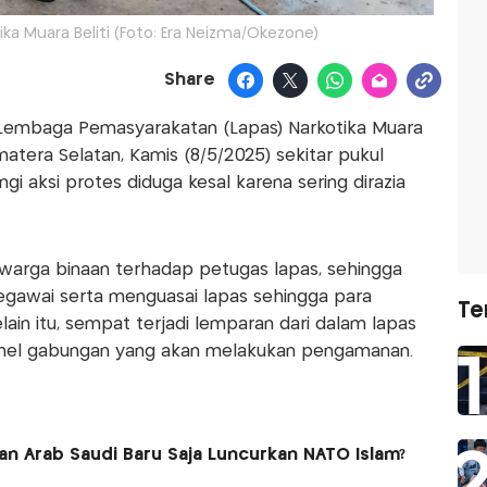
ka Muara Beliti (Foto: Era Neizma/Okezone)
Share
i Lembaga Pemasyarakatan (Lapas) Narkotika Muara
matera Selatan, Kamis (8/5/2025) sekitar pukul
gi aksi protes diduga kesal karena sering dirazia
n warga binaan terhadap petugas lapas, sehingga
gawai serta menguasai lapas sehingga para
Te
lain itu, sempat terjadi lemparan dari dalam lapas
onel gabungan yang akan melakukan pengamanan.
dan Arab Saudi Baru Saja Luncurkan NATO Islam?