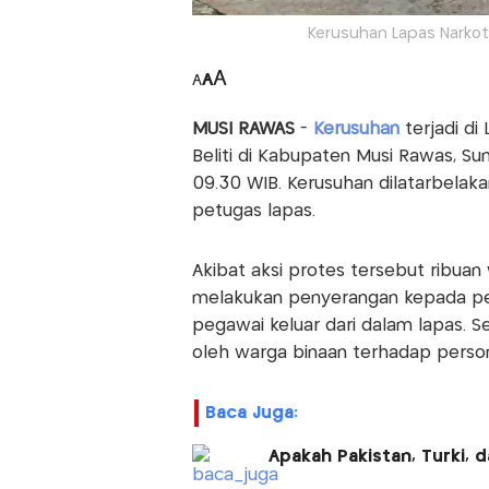
Kerusuhan Lapas Narkoti
A
A
A
MUSI RAWAS
-
Kerusuhan
terjadi d
Beliti di Kabupaten Musi Rawas, Su
09.30 WIB. Kerusuhan dilatarbelakan
petugas lapas.
Akibat aksi protes tersebut ribua
melakukan penyerangan kepada pe
pegawai keluar dari dalam lapas. Se
oleh warga binaan terhadap pers
Baca Juga:
Apakah Pakistan, Turki, 