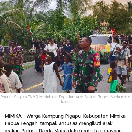
Prajurit Satgas TMMD Meriahkan Kegiatan Arak-Arakan Bunda Maria (foto:
dok ist)
MIMIKA
- Warga Kampung Pigapu, Kabupaten Mimika,
Papua Tengah, tampak antusias mengikuti arak-
arakan Patung Bunda Maria dalam rangka perayaan