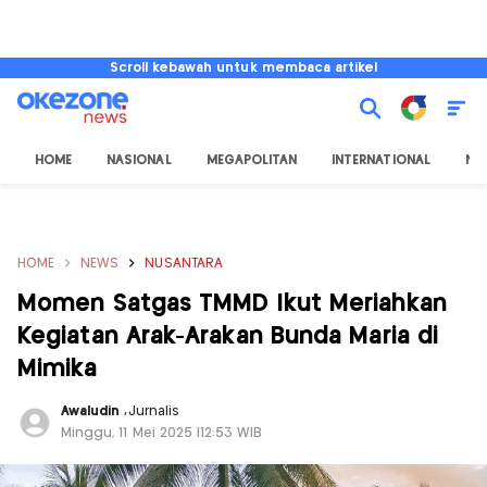
Scroll kebawah untuk membaca artikel
HOME
NASIONAL
MEGAPOLITAN
INTERNATIONAL
NU
HOME
NEWS
NUSANTARA
Momen Satgas TMMD Ikut Meriahkan
Kegiatan Arak-Arakan Bunda Maria di
Mimika
Awaludin
,
Jurnalis
Minggu, 11 Mei 2025 |12:53 WIB