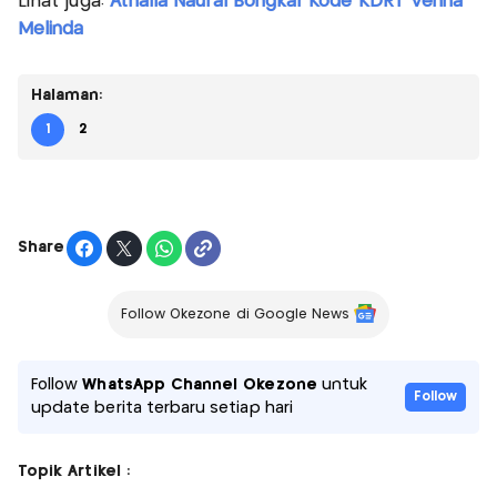
Lihat juga:
Athalla Naufal Bongkar Kode KDRT Venna
Melinda
Halaman:
1
2
Share
Follow Okezone di Google News
Follow
WhatsApp Channel Okezone
untuk
Follow
update berita terbaru setiap hari
Topik Artikel :