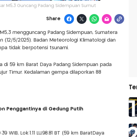
sar M5,3 Guncang Padang Sidempuan Sumut
Share
 M5,3 mengguncang Padang Sidempuan, Sumatera
in (12/5/2025). Badan Meteorologi Klimatologi dan
pa tidak berpotensi tsunami.
a di 59 km Barat Daya Padang Sidempuan pada
1 Bujur Timur. Kedalaman gempa dilaporkan 88
Te
on Penggantinya di Gedung Putih
39 WIB, Lok:1.11 LU,98.81 BT (59 km BaratDaya