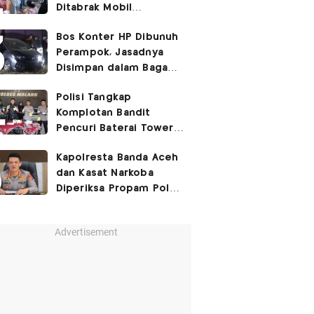
Ditabrak Mobil
Kapolsek
Bos Konter HP Dibunuh
Perampok, Jasadnya
Disimpan dalam Bagasi
Honda Jazz
Polisi Tangkap
Komplotan Bandit
Pencuri Baterai Tower,
Kerugian Capai Rp432
Kapolresta Banda Aceh
Juta
dan Kasat Narkoba
Diperiksa Propam Polri,
Ada Apa?
Advertisement