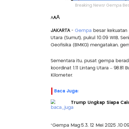
Breaking News! Gempa Be
A
A
A
JAKARTA
-
Gempa
besar kekuatan
Utara (Sumut), pukul 10.09 WIB, Sen
Geofisika (BMKG) mengatakan, gem
Sementara itu, pusat gempa berad
koordinat 1.11 Lintang Utara – 98.8
Kilometer.
Baca Juga:
Trump Ungkap Siapa Cal
“Gempa Mag:5.3, 12 Mei 2025 ,10:09: