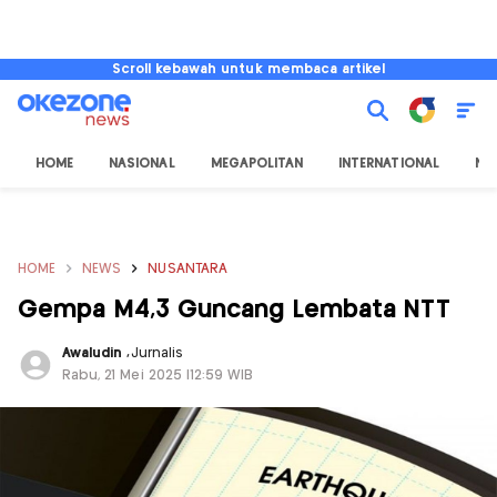
Scroll kebawah untuk membaca artikel
HOME
NASIONAL
MEGAPOLITAN
INTERNATIONAL
NU
HOME
NEWS
NUSANTARA
Gempa M4,3 Guncang Lembata NTT
Awaludin
,
Jurnalis
Rabu, 21 Mei 2025 |12:59 WIB