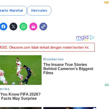
zario Marshal
Hercules