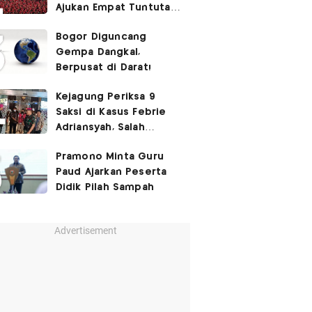
Ajukan Empat Tuntutan
ke Pemerintah
Bogor Diguncang
Gempa Dangkal,
Berpusat di Darat!
Kejagung Periksa 9
Saksi di Kasus Febrie
Adriansyah, Salah
Satunya Don Ritto
Pramono Minta Guru
Paud Ajarkan Peserta
Didik Pilah Sampah
Advertisement