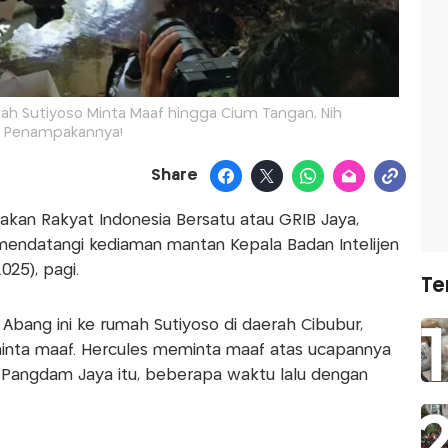
ah Sutiyoso Minta Maaf hingga Cium Tangan, Nih
Penampakannya!
Share
an Rakyat Indonesia Bersatu atau GRIB Jaya,
endatangi kediaman mantan Kepala Badan Intelijen
025), pagi.
Te
ang ini ke rumah Sutiyoso di daerah Cibubur,
minta maaf. Hercules meminta maaf atas ucapannya
Pangdam Jaya itu, beberapa waktu lalu dengan