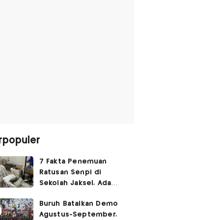
rpopuler
7 Fakta Penemuan
Ratusan Senpi di
Sekolah Jaksel, Ada
Dugaan Narkoba hingga
Buruh Batalkan Demo
Ruang Bunker
Agustus-September,