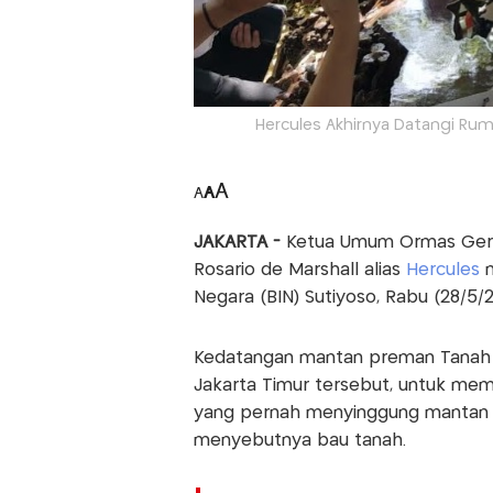
Hercules Akhirnya Datangi Rum
A
A
A
JAKARTA -
Ketua Umum Ormas Gerak
Rosario de Marshall alias
Hercules
m
Negara (BIN) Sutiyoso, Rabu (28/5/2
Kedatangan mantan preman Tanah Ab
Jakarta Timur tersebut, untuk me
yang pernah menyinggung mantan 
menyebutnya bau tanah.