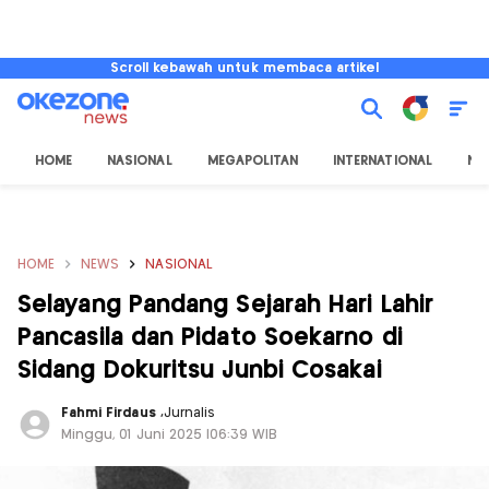
Scroll kebawah untuk membaca artikel
HOME
NASIONAL
MEGAPOLITAN
INTERNATIONAL
NU
HOME
NEWS
NASIONAL
Selayang Pandang Sejarah Hari Lahir
Pancasila dan Pidato Soekarno di
Sidang Dokuritsu Junbi Cosakai
Fahmi Firdaus
,
Jurnalis
Minggu, 01 Juni 2025 |06:39 WIB