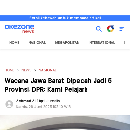
Scroll kebawah untuk membaca artikel
HOME
NASIONAL
MEGAPOLITAN
INTERNATIONAL
NU
HOME
NEWS
NASIONAL
Wacana Jawa Barat Dipecah Jadi 5
Provinsi, DPR: Kami Pelajari!
Achmad Al Fiqri
,
Jurnalis
Kamis, 26 Juni 2025 |03:10 WIB