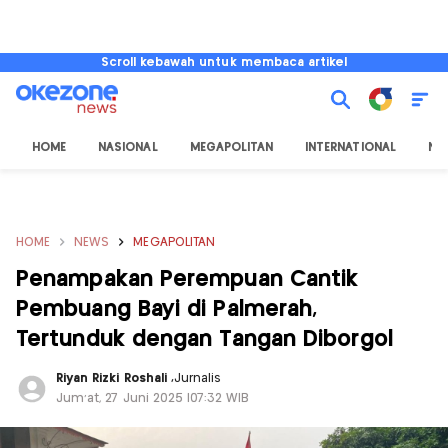
Scroll kebawah untuk membaca artikel
HOME
NASIONAL
MEGAPOLITAN
INTERNATIONAL
NU
HOME
NEWS
MEGAPOLITAN
Penampakan Perempuan Cantik
Pembuang Bayi di Palmerah,
Tertunduk dengan Tangan Diborgol
Riyan Rizki Roshali
,
Jurnalis
Jum'at, 27 Juni 2025 |07:32 WIB