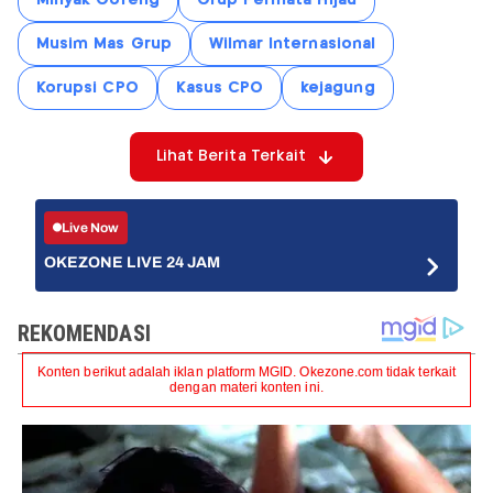
Minyak Goreng
Grup Permata Hijau
Musim Mas Grup
Wilmar Internasional
Korupsi CPO
Kasus CPO
kejagung
Lihat Berita Terkait
Live Now
OKEZONE LIVE 24 JAM