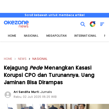
Scroll kebawah untuk membaca artikel
HOME
NASIONAL
MEGAPOLITAN
INTERNATIONAL
NU
HOME
NEWS
NASIONAL
Kejagung
Pede
Menangkan Kasasi
Korupsi CPO dan Turunannya, Uang
Jaminan Bisa Dirampas
Ari Sandita Murti
,
Jurnalis
Rabu, 02 Juli 2025 |18:25 WIB