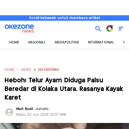
Scroll kebawah untuk membaca artikel
HOME
NASIONAL
MEGAPOLITAN
INTERNATIONAL
NU
HOME
NEWS
NUSANTARA
Heboh! Telur Ayam Diduga Palsu
Beredar di Kolaka Utara, Rasanya Kayak
Karet
Muh Rusli
,
Jurnalis
Rabu, 02 Juli 2025 |21:07 WIB