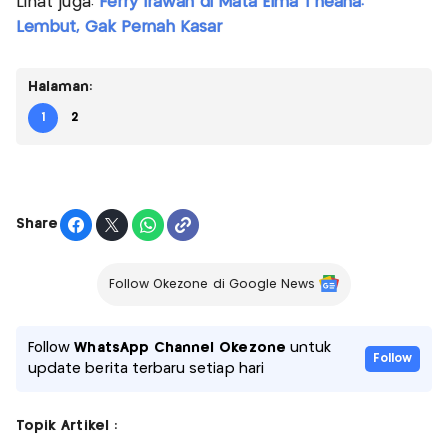
Lihat juga:
Ferry Irawan di Mata Elma Theana:
Lembut, Gak Pernah Kasar
Halaman:
1
2
Share
Follow Okezone di Google News
Follow
WhatsApp Channel Okezone
untuk
Follow
update berita terbaru setiap hari
Topik Artikel :