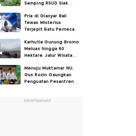
Samping RSUD Siak
Akibat Suntikan
Pria di Gianyar Bali
Rocuronium
Tewas Misterius
Terjepit Batu Pemecah
Ombak
Karhutla Gunung Bromo
Meluas hingga 60
Hektare, Jalur Wisata
Ditutup Sementara!
Menuju Muktamar NU,
Gus Rozin Gaungkan
Penguatan Pesantren
dan Ukhuwah Nahdliyah
Advertisement