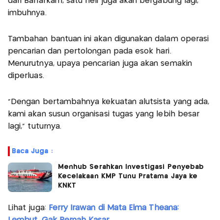
dari Baharkam, satu heli juga akan bergabung lagi,"
imbuhnya.
Tambahan bantuan ini akan digunakan dalam operasi
pencarian dan pertolongan pada esok hari.
Menurutnya, upaya pencarian juga akan semakin
diperluas.
"Dengan bertambahnya kekuatan alutsista yang ada,
kami akan susun organisasi tugas yang lebih besar
lagi," tuturnya.
Baca Juga :
Menhub Serahkan Investigasi Penyebab
Kecelakaan KMP Tunu Pratama Jaya ke
KNKT
Lihat juga:
Ferry Irawan di Mata Elma Theana: