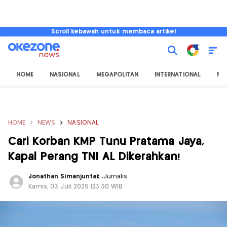
Scroll kebawah untuk membaca artikel
HOME
NASIONAL
MEGAPOLITAN
INTERNATIONAL
NU
HOME
NEWS
NASIONAL
Cari Korban KMP Tunu Pratama Jaya,
Kapal Perang TNI AL Dikerahkan!
Jonathan Simanjuntak
,
Jurnalis
Kamis, 03 Juli 2025 |23:30 WIB