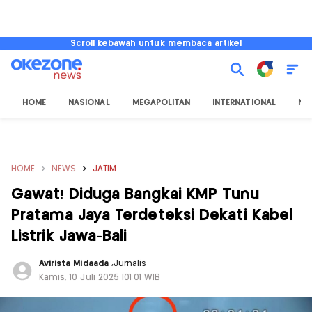
Scroll kebawah untuk membaca artikel
HOME
NASIONAL
MEGAPOLITAN
INTERNATIONAL
NU
HOME
NEWS
JATIM
Gawat! Diduga Bangkai KMP Tunu
Pratama Jaya Terdeteksi Dekati Kabel
Listrik Jawa-Bali
Avirista Midaada
,
Jurnalis
Kamis, 10 Juli 2025 |01:01 WIB