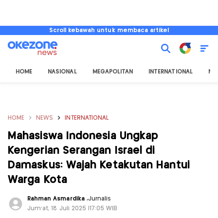
Scroll kebawah untuk membaca artikel
HOME
NASIONAL
MEGAPOLITAN
INTERNATIONAL
NU
HOME
NEWS
INTERNATIONAL
Mahasiswa Indonesia Ungkap
Kengerian Serangan Israel di
Damaskus: Wajah Ketakutan Hantui
Warga Kota
Rahman Asmardika
,
Jurnalis
Jum'at, 18 Juli 2025 |17:05 WIB