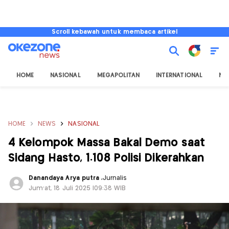
Scroll kebawah untuk membaca artikel
HOME
NASIONAL
MEGAPOLITAN
INTERNATIONAL
NU
HOME
NEWS
NASIONAL
4 Kelompok Massa Bakal Demo saat
Sidang Hasto, 1.108 Polisi Dikerahkan
Danandaya Arya putra
,
Jurnalis
Jum'at, 18 Juli 2025 |09:38 WIB