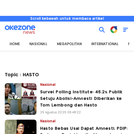
Scroll kebawah untuk membaca artikel
HOME
NASIONAL
MEGAPOLITAN
INTERNATIONAL
NU
Topic : HASTO
Nasional
Survei Polling Institute: 45,2% Publik
Setuju Abolisi-Amnesti Diberikan ke
Tom Lembong dan Hasto
25 Agustus 2025 06:48:22
Nasional
Hasto Bebas Usai Dapat Amnesti, PDIP: