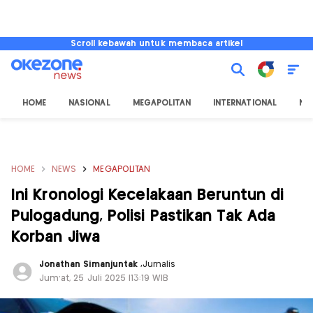
Scroll kebawah untuk membaca artikel
HOME
NASIONAL
MEGAPOLITAN
INTERNATIONAL
NU
HOME
NEWS
MEGAPOLITAN
Ini Kronologi Kecelakaan Beruntun di
Pulogadung, Polisi Pastikan Tak Ada
Korban Jiwa
Jonathan Simanjuntak
,
Jurnalis
Jum'at, 25 Juli 2025 |13:19 WIB